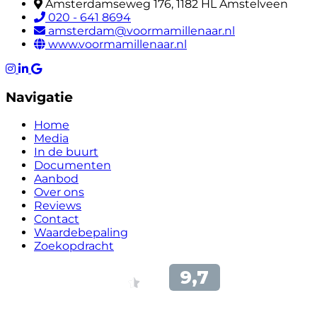
Amsterdamseweg 176, 1182 HL Amstelveen
020 - 641 8694
amsterdam@voormamillenaar.nl
www.voormamillenaar.nl
Navigatie
Home
Media
In de buurt
Documenten
Aanbod
Over ons
Reviews
Contact
Waardebepaling
Zoekopdracht