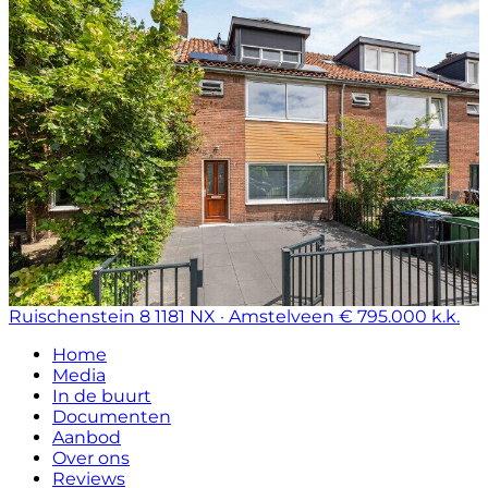
Ruischenstein 8
1181 NX · Amstelveen
€ 795.000 k.k.
Home
Media
In de buurt
Documenten
Aanbod
Over ons
Reviews