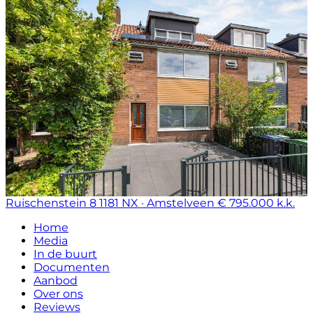
Ruischenstein 8
1181 NX · Amstelveen
€ 795.000 k.k.
Home
Media
In de buurt
Documenten
Aanbod
Over ons
Reviews