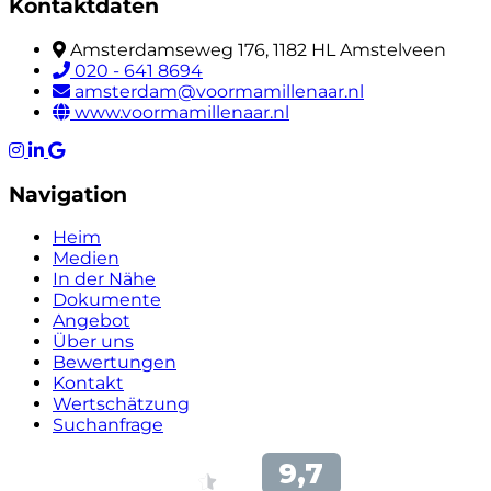
Kontaktdaten
Amsterdamseweg 176, 1182 HL Amstelveen
020 - 641 8694
amsterdam@voormamillenaar.nl
www.voormamillenaar.nl
Navigation
Heim
Medien
In der Nähe
Dokumente
Angebot
Über uns
Bewertungen
Kontakt
Wertschätzung
Suchanfrage