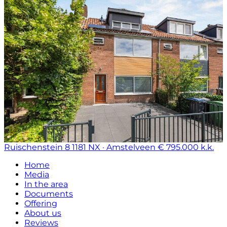
Ruischenstein 8
1181 NX · Amstelveen
€ 795.000 k.k.
Home
Media
In the area
Documents
Offering
About us
Reviews