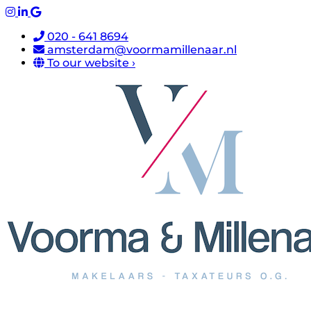
020 - 641 8694
amsterdam@voormamillenaar.nl
To our website ›