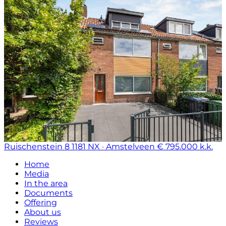
Ruischenstein 8
1181 NX · Amstelveen
€ 795.000 k.k.
Home
Media
In the area
Documents
Offering
About us
Reviews