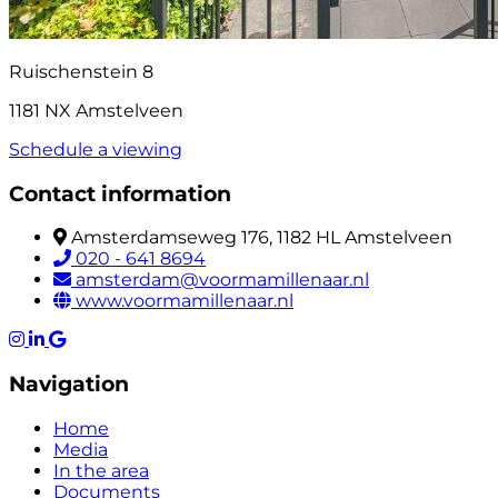
Ruischenstein 8
1181 NX Amstelveen
Schedule a viewing
Contact information
Amsterdamseweg 176, 1182 HL Amstelveen
020 - 641 8694
amsterdam@voormamillenaar.nl
www.voormamillenaar.nl
Navigation
Home
Media
In the area
Documents