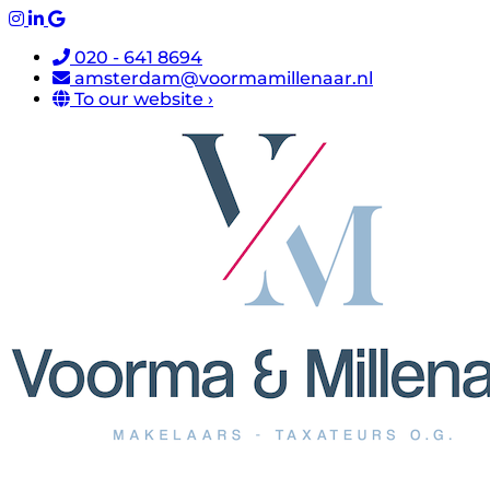
020 - 641 8694
amsterdam@voormamillenaar.nl
To our website ›