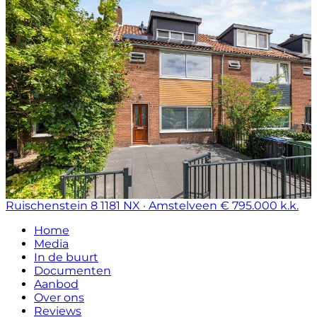
Ruischenstein 8
1181 NX · Amstelveen
€ 795.000 k.k.
Home
Media
In de buurt
Documenten
Aanbod
Over ons
Reviews